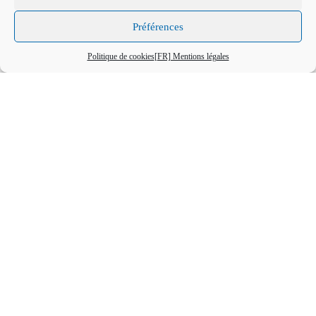
CONSULTER LES
TARIFS
Préférences
DEMANDER UN
DEVIS
Politique de cookies
[FR] Mentions légales