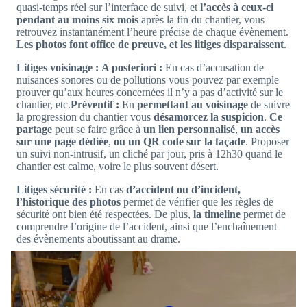
quasi-temps réel sur l’interface de suivi, et
l’accès à ceux-ci
pendant au moins six mois
après la fin du chantier, vous
retrouvez instantanément l’heure précise de chaque évènement.
Les photos font office de preuve, et les litiges disparaissent
.
Litiges voisinage :
A posteriori :
En cas d’accusation de
nuisances sonores ou de pollutions vous pouvez par exemple
prouver qu’aux heures concernées il n’y a pas d’activité sur le
chantier, etc.
Préventif :
En
permettant au voisinage
de suivre
la progression du chantier vous
désamorcez la suspicion
.
Ce
partage
peut se faire grâce à
un lien personnalisé
,
un accès
sur une page dédiée
,
ou un QR code sur la façade
. Proposer
un suivi non-intrusif, un cliché par jour, pris à 12h30 quand le
chantier est calme, voire le plus souvent désert.
Litiges sécurité :
En cas
d’accident ou d’incident,
l’historique des photos
permet de vérifier que les règles de
sécurité ont bien été respectées. De plus,
la timeline
permet de
comprendre l’origine de l’accident, ainsi que l’enchaînement
des évènements aboutissant au drame.