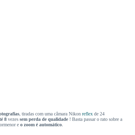
otografias
, tiradas com uma câmara Nikon
reflex
de 24
té 8
vezes
sem perda de qualidade
! Basta passar o rato sobre a
pormenor e
o zoom é automático
.