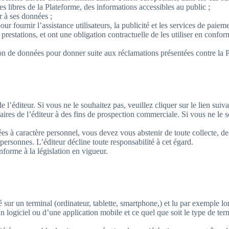
es libres de la Plateforme, des informations accessibles au public ;
er à ses données ;
ur fournir l’assistance utilisateurs, la publicité et les services de paie
 prestations, et ont une obligation contractuelle de les utiliser en confo
ission de données pour donner suite aux réclamations présentées contre l
 l’éditeur. Si vous ne le souhaitez pas, veuillez cliquer sur le lien sui
aires de l’éditeur à des fins de prospection commerciale. Si vous ne le so
ées à caractère personnel, vous devez vous abstenir de toute collecte, de 
s personnes. L’éditeur décline toute responsabilité à cet égard.
forme à la législation en vigueur.
ur un terminal (ordinateur, tablette, smartphone,) et lu par exemple lors
’un logiciel ou d’une application mobile et ce quel que soit le type de term