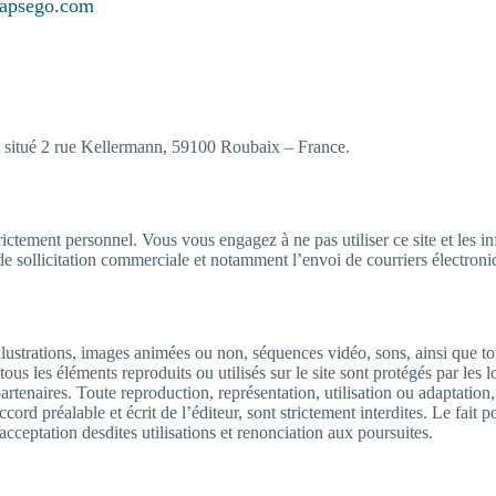
lapsego.com
t situé 2 rue Kellermann, 59100 Roubaix – France.
trictement personnel. Vous vous engagez à ne pas utiliser ce site et les 
de sollicitation commerciale et notamment l’envoi de courriers électroniq
lustrations, images animées ou non, séquences vidéo, sons, ainsi que tou
ous les éléments reproduits ou utilisés sur le site sont protégés par les lo
s partenaires. Toute reproduction, représentation, utilisation ou adaptatio
cord préalable et écrit de l’éditeur, sont strictement interdites. Le fait
acceptation desdites utilisations et renonciation aux poursuites.