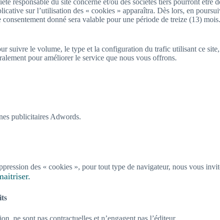
été responsable du site concerné et/ou des sociétés tiers pourront être d
icative sur l’utilisation des « cookies » apparaîtra. Dès lors, en poursui
Le consentement donné sera valable pour une période de treize (13) mois. L
ur suivre le volume, le type et la configuration du trafic utilisant ce si
néralement pour améliorer le service que nous vous offrons.
es publicitaires Adwords.
suppression des « cookies », pour tout type de navigateur, nous vous invit
aitriser.
its
n, ne sont pas contractuelles et n’engagent pas l’éditeur.