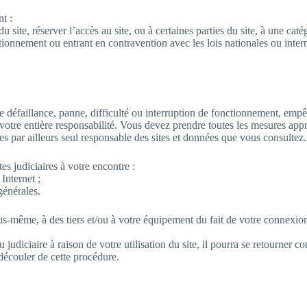
t :
u site, réserver l’accès au site, ou à certaines parties du site, à une cat
ionnement ou entrant en contravention avec les lois nationales ou interna
e défaillance, panne, difficulté ou interruption de fonctionnement, empêc
 votre entière responsabilité. Vous devez prendre toutes les mesures app
s par ailleurs seul responsable des sites et données que vous consultez.
es judiciaires à votre encontre :
 Internet ;
générales.
-même, à des tiers et/ou à votre équipement du fait de votre connexion o
u judiciaire à raison de votre utilisation du site, il pourra se retourner 
découler de cette procédure.