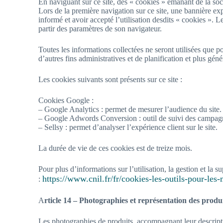
En naviguant sur ce site, des « cookies » émanant de la soci
Lors de la première navigation sur ce site, une bannière expl
informé et avoir accepté l’utilisation desdits « cookies ». 
partir des paramètres de son navigateur.
Toutes les informations collectées ne seront utilisées que po
d’autres fins administratives et de planification et plus gé
Les cookies suivants sont présents sur ce site :
Cookies Google :
– Google Analytics : permet de mesurer l’audience du site.
– Google Adwords Conversion : outil de suivi des campagn
– Sellsy : permet d’analyser l’expérience client sur le site.
La durée de vie de ces cookies est de treize mois.
Pour plus d’informations sur l’utilisation, la gestion et la 
https://www.cnil.fr/fr/cookies-les-outils-pour-les-m
:
A
rticle 14 – Photographies et représentation des produ
Les photographies de produits, accompagnant leur descriptio