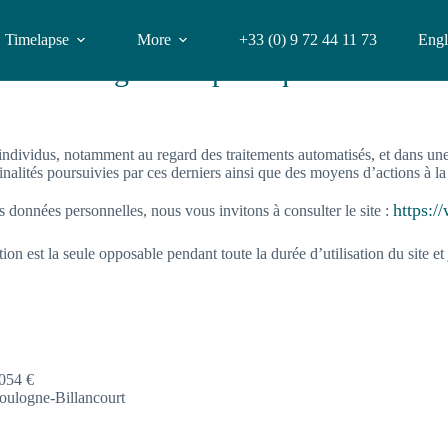
Timelapse
More
+33 (0) 9 72 44 11 73
Engl
tions légales et politique de confiden
 individus, notamment au regard des traitements automatisés, et dans une
inalités poursuivies par ces derniers ainsi que des moyens d’actions à la
https:/
 données personnelles, nous vous invitons à consulter le site :
tion est la seule opposable pendant toute la durée d’utilisation du site 
 054 €
Boulogne-Billancourt