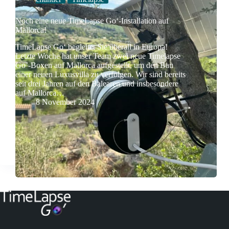
Noch eine neue TimeLapse Go‘-Installation auf
Mallorca!
TimeLapse Go‘ begleitet Sie überall in Europa!
Letzte Woche hat unser Team zwei neue Timelapse
Go’-Boxen auf Mallorca aufgestellt, um den Bau
einer neuen Luxusvilla zu verfolgen. Wir sind bereits
seit drei Jahren auf den Balearen und insbesondere
auf Mallorca…
8 November 2024