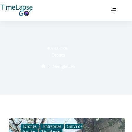
KATEGORIE
Drones
Neuigkeiten
8 November 2024
Drones
Entreprise
Suivi de
chantier
Timelapse