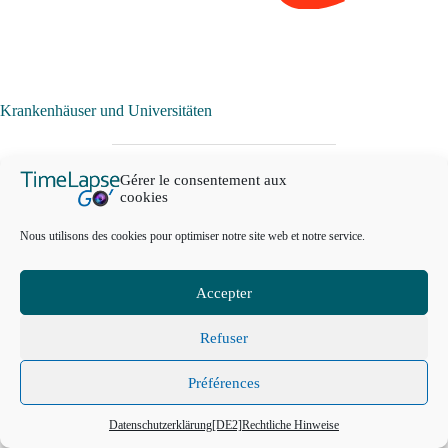
Krankenhäuser und Universitäten
Wir verfolgen zahlreiche Baustellen in Krankenhäusern, sowohl im
Gérer le consentement aux
Innen- als auch im Außenbereich, sodass die Führungs- und
cookies
Technikteams ihre Baustellen immer im Blick haben. Die
Krankenhäuser und Universitäten teilen den Fortschritt der Arbeiten
Nous utilisons des cookies pour optimiser notre site web et notre service.
mit der Öffentlichkeit und nutzen unsere Timelapse für offizielle
Veranstaltungen.
Accepter
Refuser
Préférences
EIN
ANGEBOT
ANFORDERN
Datenschutzerklärung
[DE2]Rechtliche Hinweise