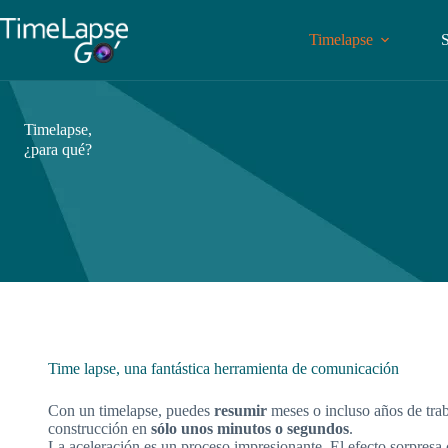
Timelapse
S
Timelapse,
¿para qué?
Time lapse, una fantástica herramienta de comunicación
Con un timelapse, puedes
resumir
meses o incluso años de tra
construcción en
sólo unos minutos o segundos
.
La aceleración es un proceso impresionante. El efecto sorpresa 