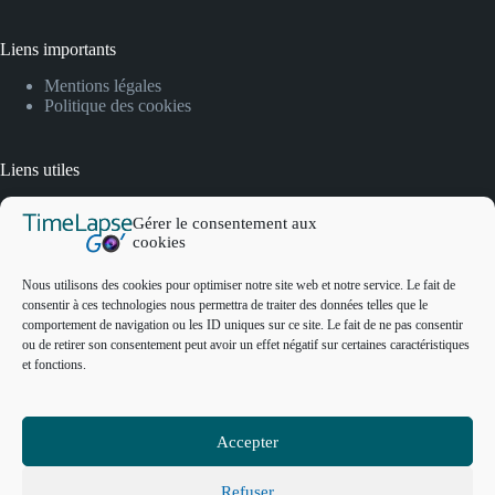
Liens importants
Mentions légales
Politique des cookies
Liens utiles
FAQ
Gérer le consentement aux
Lexique
cookies
Contact
Nous utilisons des cookies pour optimiser notre site web et notre service. Le fait de
consentir à ces technologies nous permettra de traiter des données telles que le
Contact
comportement de navigation ou les ID uniques sur ce site. Le fait de ne pas consentir
ou de retirer son consentement peut avoir un effet négatif sur certaines caractéristiques
et fonctions.
3 Rue Nationale, 92100 Boulogne-Billancourt
contact@timelapsego.com
Accepter
+33 (0) 9 72 44 11 73
Refuser