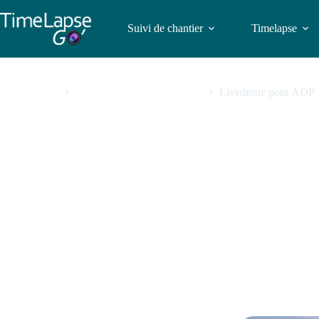
Suivi de chantier
Timelapse
[FR] Exemples de timelapse
Livedrone pour ADP
Livedrone pour AD