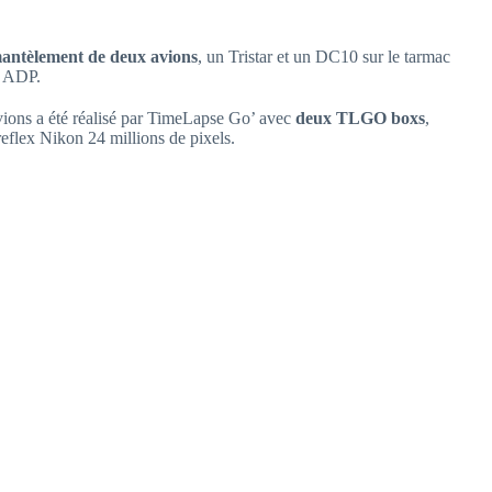
antèlement de deux avions
, un Tristar et un DC10 sur le tarmac
r ADP.
vions a été réalisé par TimeLapse Go’ avec
deux TLGO boxs
,
reflex Nikon 24 millions de pixels.