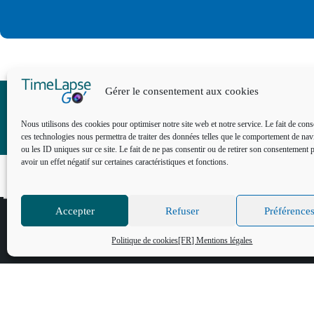
Gérer le consentement aux cookies
Nous utilisons des cookies pour optimiser notre site web et notre service. Le fait de cons
ces technologies nous permettra de traiter des données telles que le comportement de nav
ou les ID uniques sur ce site. Le fait de ne pas consentir ou de retirer son consentement 
avoir un effet négatif sur certaines caractéristiques et fonctions.
Notre entreprise
Accepter
Refuser
Préférence
Nos références
Notre actualité
Politique de cookies
[FR] Mentions légales
Nous rejoindre