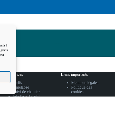
entir à
igation
peut
Nos services
Liens importants
s
Tarifs
Mentions légales
Timelapse
Politique des
Suivi de chantier
cookies
Interface de suivi
Drones
Econight Now
Liens utiles