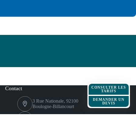
Contact
CONSULTER LES
TARIFS
DEMANDER UN
3 Rue Nationale, 92100
DEVIS
Boulogne-Billancourt
contact@timelapsego.com
+33 (0) 9 72 44 11 73